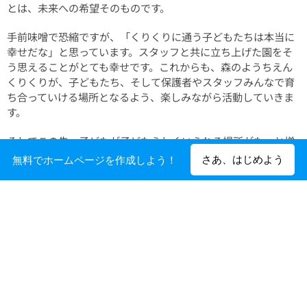
とは、未来への希望そのものです。
手前味噌で恐縮ですが、「くりくりに通う子どもたちは本当に
幸せだな」と思っています。スタッフと共に立ち上げた園をそ
う思えることがとても幸せです。これからも、森のようちえん
くりくりが、子どもたち、そして保護者やスタッフみんなで育
ち合っていける場所となるよう、楽しみながら活動していきま
す。
そしてこの先、子どもが子どもらしくいられる場所がもっと増
えていくことを、切に望みます。
さあ、はじめよう
無料でホームページを作成しよう！
くりくりが大切にしていること
・ 子どもの力を信じて待つ